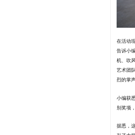
在活动
告诉小
机、吹
艺术团
烈的掌
小编获
别奖项
据悉，