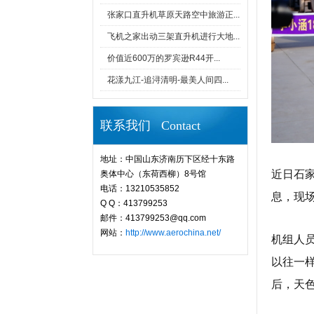
张家口直升机草原天路空中旅游正...
飞机之家出动三架直升机进行大地...
价值近600万的罗宾逊R44开...
花漾九江-追浔清明-最美人间四...
联系我们 Contact
地址：中国山东济南历下区经十东路
近日石
奥体中心（东荷西柳）8号馆
电话：13210535852
息，现
Q Q：413799253
邮件：413799253@qq.com
网站：
http://www.aerochina.net/
机组人
以往一
后，天