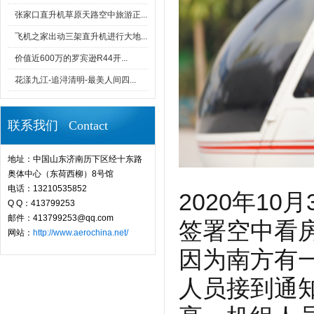
张家口直升机草原天路空中旅游正...
飞机之家出动三架直升机进行大地...
价值近600万的罗宾逊R44开...
花漾九江-追浔清明-最美人间四...
联系我们 Contact
地址：中国山东济南历下区经十东路
奥体中心（东荷西柳）8号馆
电话：13210535852
2020年1
Q Q：413799253
邮件：413799253@qq.com
签署空中看
网站：
http://www.aerochina.net/
因为南方有
人员接到通