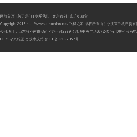
网站首页
|
关于我们
|
联系我们
|
客户案例
|
直升机租赁
Copyright 2015
http://www.aerochina.net/
飞机之家 版权所有山东小汉直升机租赁有
公司地址：山东省济南市槐荫区齐州路2999号绿地中央广场B座2407-2408室 联系电话：
Built By
九维互动
技术支持
鲁ICP备13022057号