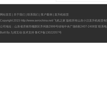
网站首页
|
关于我们
|
联系我们
|
客户案例
|
直升机租赁
Copyright 2015
http://www.aerochina.net/
飞机之家 版权所有山东小汉直升机租赁有
公司地址：山东省济南市槐荫区齐州路2999号绿地中央广场B座2407-2408室 联系电话：
Built By
九维互动
技术支持
鲁ICP备13022057号