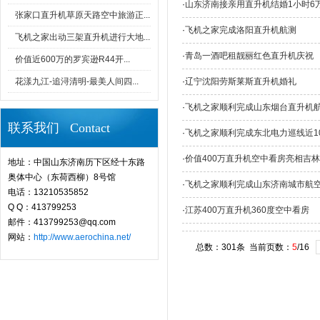
·
山东济南接亲用直升机结婚1小时6
张家口直升机草原天路空中旅游正...
·
飞机之家完成洛阳直升机航测
飞机之家出动三架直升机进行大地...
·
青岛一酒吧租靓丽红色直升机庆祝
价值近600万的罗宾逊R44开...
花漾九江-追浔清明-最美人间四...
·
辽宁沈阳劳斯莱斯直升机婚礼
·
飞机之家顺利完成山东烟台直升机
联系我们 Contact
·
飞机之家顺利完成东北电力巡线近1
·
价值400万直升机空中看房亮相吉
地址：中国山东济南历下区经十东路
奥体中心（东荷西柳）8号馆
·
飞机之家顺利完成山东济南城市航
电话：13210535852
Q Q：413799253
·
江苏400万直升机360度空中看房
邮件：413799253@qq.com
网站：
http://www.aerochina.net/
总数：301条 当前页数：
5
/16