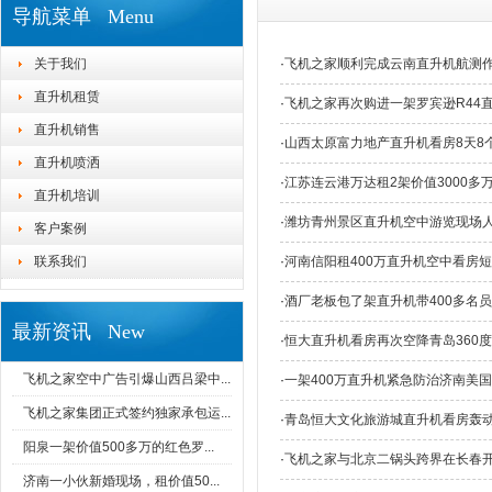
导航菜单 Menu
关于我们
·
飞机之家顺利完成云南直升机航测
直升机租赁
·
飞机之家再次购进一架罗宾逊R44
直升机销售
·
山西太原富力地产直升机看房8天8
直升机喷洒
·
江苏连云港万达租2架价值3000多
直升机培训
·
潍坊青州景区直升机空中游览现场
客户案例
联系我们
·
河南信阳租400万直升机空中看房短
·
酒厂老板包了架直升机带400多名
最新资讯 New
·
恒大直升机看房再次空降青岛360
飞机之家空中广告引爆山西吕梁中...
·
一架400万直升机紧急防治济南美
飞机之家集团正式签约独家承包运...
·
青岛恒大文化旅游城直升机看房轰
阳泉一架价值500多万的红色罗...
·
飞机之家与北京二锅头跨界在长春
济南一小伙新婚现场，租价值50...