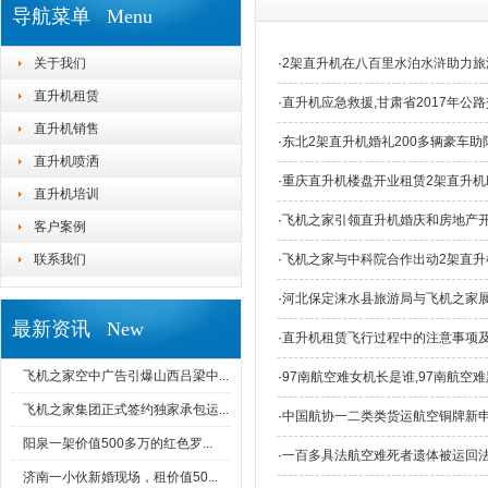
导航菜单 Menu
关于我们
·
2架直升机在八百里水泊水浒助力旅
直升机租赁
·
直升机应急救援,甘肃省2017年公
直升机销售
·
东北2架直升机婚礼200多辆豪车
直升机喷洒
·
重庆直升机楼盘开业租赁2架直升机
直升机培训
·
飞机之家引领直升机婚庆和房地产
客户案例
联系我们
·
飞机之家与中科院合作出动2架直升
·
河北保定涞水县旅游局与飞机之家
最新资讯 New
·
直升机租赁飞行过程中的注意事项
飞机之家空中广告引爆山西吕梁中...
·
97南航空难女机长是谁,97南航空
飞机之家集团正式签约独家承包运...
·
中国航协一二类类货运航空铜牌新
阳泉一架价值500多万的红色罗...
·
一百多具法航空难死者遗体被运回
济南一小伙新婚现场，租价值50...