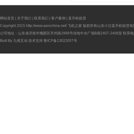
网站首页
|
关于我们
|
联系我们
|
客户案例
|
直升机租赁
Copyright 2015
http://www.aerochina.net/
飞机之家 版权所有山东小汉直升机租赁有
公司地址：山东省济南市槐荫区齐州路2999号绿地中央广场B座2407-2408室 联系电话：
Built By
九维互动
技术支持
鲁ICP备13022057号