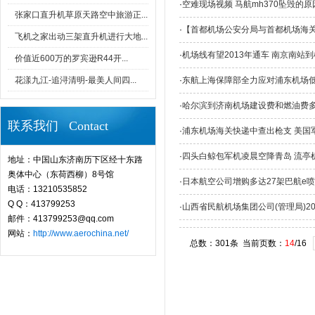
·
空难现场视频 马航mh370坠毁的
张家口直升机草原天路空中旅游正...
·
【首都机场公安分局与首都机场海关
飞机之家出动三架直升机进行大地...
·
机场线有望2013年通车 南京南站到
价值近600万的罗宾逊R44开...
花漾九江-追浔清明-最美人间四...
·
东航上海保障部全力应对浦东机场
·
哈尔滨到济南机场建设费和燃油费
联系我们 Contact
·
浦东机场海关快递中查出枪支 美国
·
四头白鲸包军机凌晨空降青岛 流亭
地址：中国山东济南历下区经十东路
奥体中心（东荷西柳）8号馆
·
日本航空公司增购多达27架巴航e喷
电话：13210535852
Q Q：413799253
·
山西省民航机场集团公司(管理局)2
邮件：413799253@qq.com
网站：
http://www.aerochina.net/
总数：301条 当前页数：
14
/16