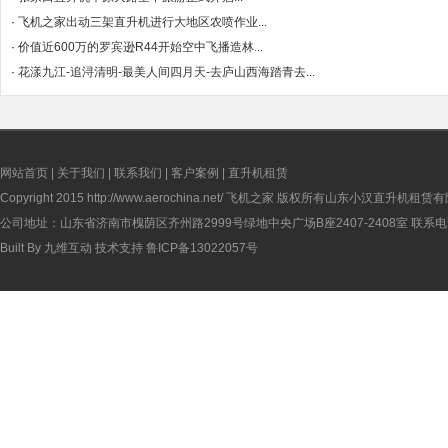
·
飞机之家出动三架直升机进行大地区农喷作业...
·
价值近600万的罗宾逊R44开始空中飞播造林...
·
花漾九江-追浔清明-最美人间四月天-去庐山西海踏青去...
网站首页
|
关于我们
|
联系我们
|
客户案例
|
直升机租赁
Copyright 2015
http://www.aerochina.net/
飞机之家 版权所有山东小汉直升机租赁有
公司地址：山东省济南市槐荫区齐州路2999号绿地中央广场B座2407-2408室 联系电话：
Built By
九维互动
技术支持
鲁ICP备13022057号